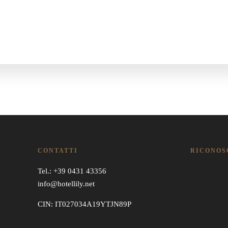
CONTATTI
RICONOS
Tel.: +39 0431 43356
info@hotellily.net
CIN: IT027034A19YTJN89P